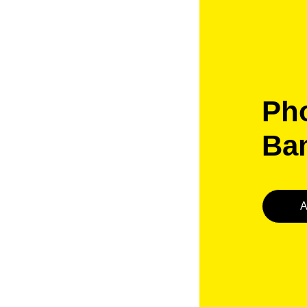
Pho
Ba
A