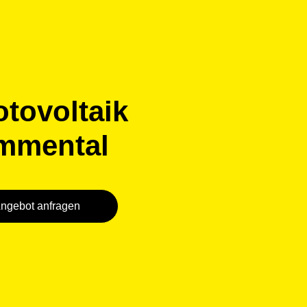
tovoltaik
mmental
ngebot anfragen