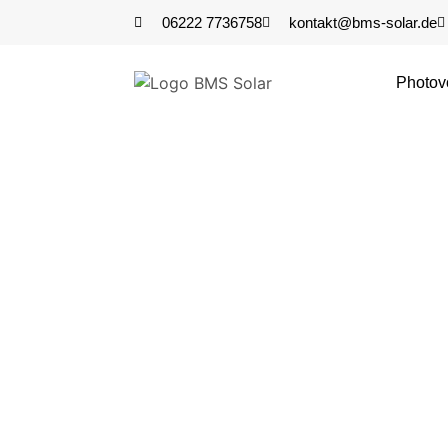
06222 7736758
kontakt@bms-solar.de
Photovo