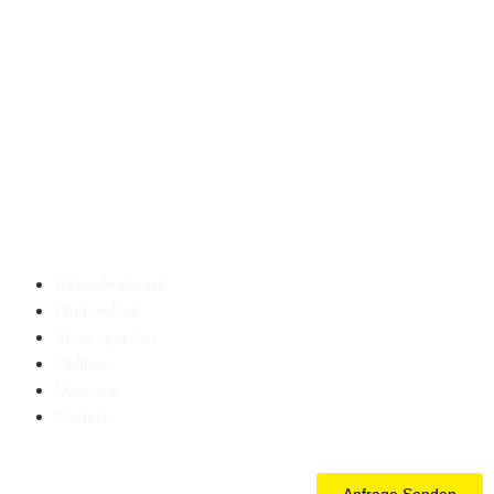
Balkonkraftwerk
Photovoltaik
Stromspeicher
Wallbox
Über uns
Kontakt
Anfrage Senden