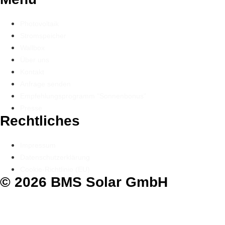
Photovoltaik
Stromspeicher
Wallbox
Über uns
Kontakt
Anfrage senden
Empfehlungsprogramm "Sonnenbonus"
Presse
Rechtliches
Impressum
Datenschutzerklärung
Cookie-Richtlinie (EU)
© 2026 BMS Solar GmbH